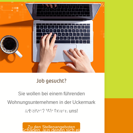
Job gesucht?
Sie wollen bei einem führenden
Wohnungsunternehmen in der Uckermark
Sie haben eine Havarie?
arbeiten? Wir freuen uns!
Zu den Stellenangeboten
Das sind Schäden, aus denen sich eine
akute