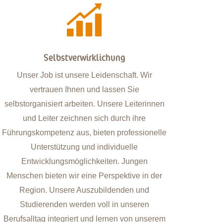
Digitalisierung
Wir sind offen für Ihre Ideen. Unser Team
profitiert von den Erfahrungen und kreativen
Lösungsansätzen seiner unterschiedlichen
Mitglieder. Im Fokus steht immer die
Mieterschaft. Um die Mieten bezahlbar zu
halten, setzen wir auf die Digitalisierung.
Unsere modernen Büros sind papierlos und
unsere digitalen Prozesse ermöglichen ein
mobiles Arbeiten. Helfen Sie uns dabei, noch
effizienter und fortschrittlicher zu werden.