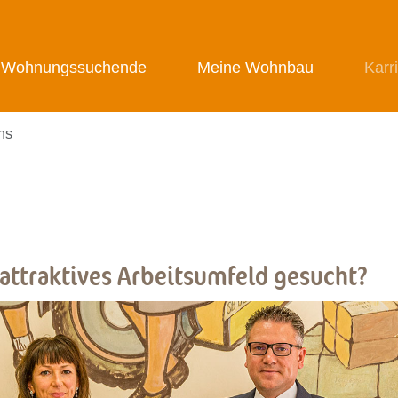
Wohnungssuchende
Meine Wohnbau
Karr
ns
ttraktives Arbeitsumfeld gesucht?