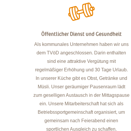
eit
Flexibel und familienfreundlich
ir uns
Unsere flexiblen Arbeitszeiten sowie ein
alten
Zuschuss für die Kinderbetreuung ermöglichen
t
es, Familie und Beruf zusammenzubringen.
rlaub.
Dank unserer digitalen Ausstattung ist ein
ke und
mobiles Arbeiten möglich. Eigene
 lädt
Dienstfahrzeuge und Fahrräder stehen für die
gspause
Termine außerhalb des Büros bereit. Für einen
h als
kurzen Arbeitsweg unterstützen wir Sie gern
t, um
bei der Wohnungssuche. Mitarbeitende
en
erhalten eine rabattierte Miete, wenn Sie bei
.
der Wohnbau Prenzlau wohnen.