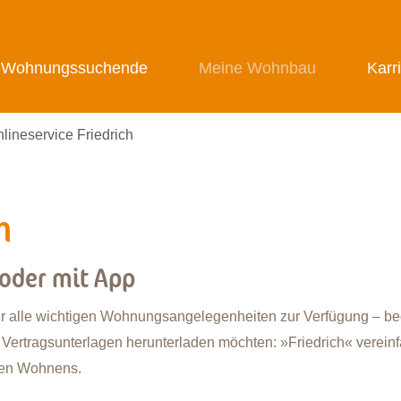
Wohnungssuchende
Meine Wohnbau
Karr
lineservice Friedrich
h
oder mit App
ür alle wichtigen Wohnungsangelegenheiten zur Verfügung – bequ
Vertragsunterlagen herunterladen möchten: »Friedrich« vereinfa
alen Wohnens.