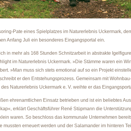
ring-Pate eines Spielplatzes im Naturerlebnis Uckermark, de
 Anfang Juli ein besonderes Eingangsportal ein.
in mehr als 168 Stunden Schnitzarbeit in abstrakte Igelfigur
ghlight im Naturerlebnis Uckermark. »Die Stämme waren ein W
bert. »Man muss sich stets emotional auf so ein Projekt einstel
 beschreibt er den Entstehungsprozess. Gemeinsam mit Wohnba
des Naturerlebnis Uckermark e. V. weihte er das Eingangsport
en ehrenamtlichen Einsatz betrieben und ist ein beliebtes Ausf
ap«, erklärt Geschäftsführer René Stüpmann die Unterstützung
h klein waren. So beschloss das kommunale Unternehmen bereits 
mussten erneuert werden und der Salamander im hinteren Teil 