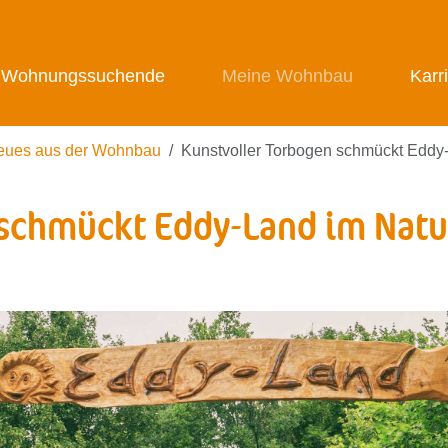
Wohnungssuchende
Meine Wohnbau
Karr
eues aus der Wohnbau
Kunstvoller Torbogen schmückt Eddy
 schmückt Eddy-Land im Natu