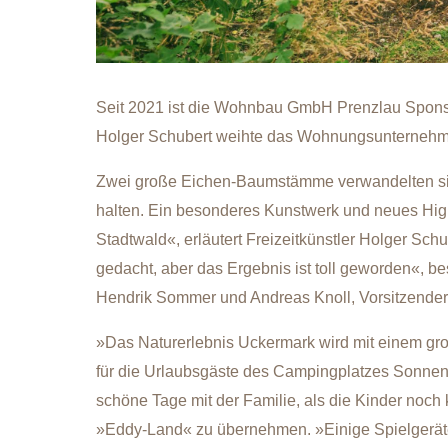
Seit 2021 ist die Wohnbau GmbH Prenzlau Sponso
Holger Schubert weihte das Wohnungsunternehmen
Zwei große Eichen-Baumstämme verwandelten sich 
halten. Ein besonderes Kunstwerk und neues Hi
Stadtwald«, erläutert Freizeitkünstler Holger Schu
gedacht, aber das Ergebnis ist toll geworden«,
Hendrik Sommer und Andreas Knoll, Vorsitzender 
»Das Naturerlebnis Uckermark wird mit einem groß
für die Urlaubsgäste des Campingplatzes Sonnenk
schöne Tage mit der Familie, als die Kinder noc
»Eddy-Land« zu übernehmen. »Einige Spielgeräte 