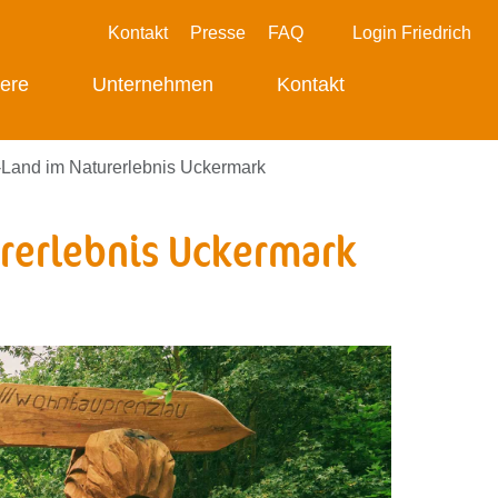
Kontakt
Presse
FAQ
Login Friedrich
iere
Unternehmen
Kontakt
-Land im Naturerlebnis Uckermark
rerlebnis Uckermark