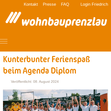
Kontakt
Presse
FAQ
Login Friedrich
Mobile Menu Toggle
Kunterbunter Ferienspaß
beim Agenda Diplom
Veröffentlicht: 08. August 2024