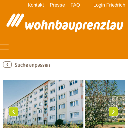
Kontakt
Presse
FAQ
Login Friedrich
Mobile Menu Toggle
Suche anpassen
‹
›