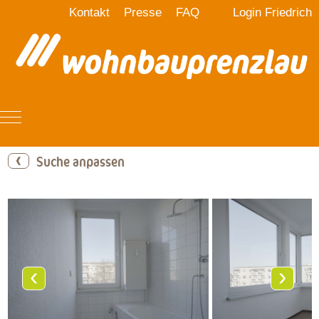
Kontakt
Presse
FAQ
Login Friedrich
Mobile Menu Toggle
Suche anpassen
‹
›