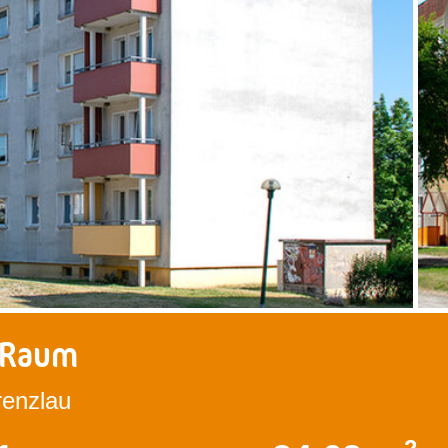
 Raum
renzlau