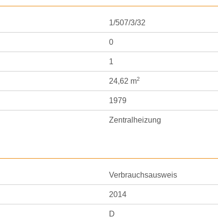
1/507/3/32
0
1
2
24,62 m
1979
Zentralheizung
Verbrauchsausweis
2014
D